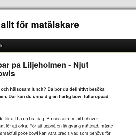
 allt för matälskare
kt
bar på Liljeholmen - Njut
owls
k och hälsosam lunch? Då bör du definitivt besöka
men. Där kan du unna dig en härlig bowl fullproppad
de för att ha en bra dag. Precis som en bil behöver
t för att orka. För att uppnå en långvarig mättnad, måste
h smakfull poké bowl kan vara precis vad som behövs för