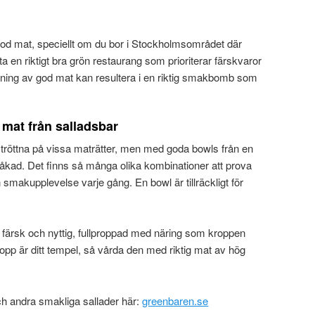
a god mat, speciellt om du bor i Stockholmsområdet där
tta en riktigt bra grön restaurang som prioriterar färskvaror
ndning av god mat kan resultera i en riktig smakbomb som
å mat från salladsbar
att tröttna på vissa maträtter, men med goda bowls från en
ttråkad. Det finns så många olika kombinationer att prova
en smakupplevelse varje gång. En bowl är tillräckligt för
 färsk och nyttig, fullproppad med näring som kroppen
ropp är ditt tempel, så vårda den med riktig mat av hög
 andra smakliga sallader här:
greenbaren.se