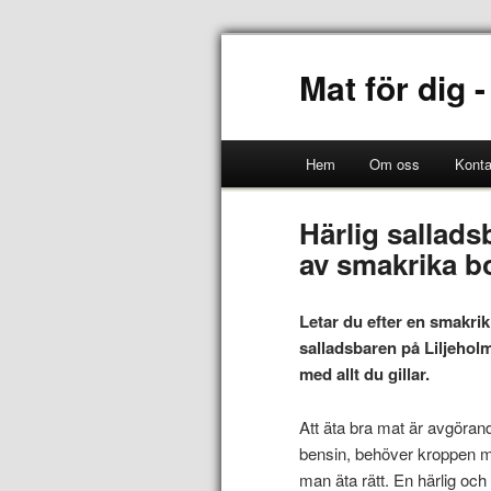
Mat för dig -
Hem
Om oss
Konta
Härlig sallads
av smakrika b
Letar du efter en smakri
salladsbaren på Liljehol
med allt du gillar.
Att äta bra mat är avgöran
bensin, behöver kroppen ma
man äta rätt. En härlig oc