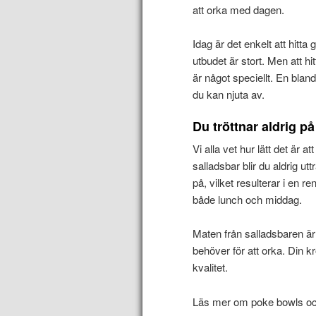
att orka med dagen.
Idag är det enkelt att hitt
utbudet är stort. Men att hi
är något speciellt. En bla
du kan njuta av.
Du tröttnar aldrig p
Vi alla vet hur lätt det är 
salladsbar blir du aldrig u
på, vilket resulterar i en r
både lunch och middag.
Maten från salladsbaren är
behöver för att orka. Din k
kvalitet.
Läs mer om poke bowls och