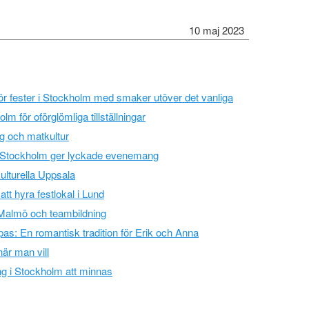
10 maj 2023
för fester i Stockholm med smaker utöver det vanliga
olm för oförglömliga tillställningar
g och matkultur
 i Stockholm ger lyckade evenemang
kulturella Uppsala
att hyra festlokal i Lund
i Malmö och teambildning
as: En romantisk tradition för Erik och Anna
när man vill
g i Stockholm att minnas